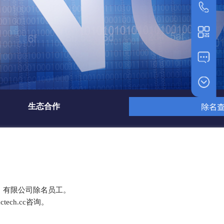
电话
021-648
手机扫一扫
除名
生态合作
）有限公司除名员工。
ech.cc咨询。